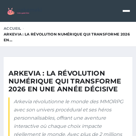
nekomaki
Votre guide félin
ACCUEIL
ARKEVIA : LA RÉVOLUTION NUMÉRIQUE QUI TRANSFORME 2026
EN…
ARKEVIA : LA RÉVOLUTION
NUMÉRIQUE QUI TRANSFORME
2026 EN UNE ANNÉE DÉCISIVE
Arkevia révolutionne le monde des MMORPG
avec son univers procédural et ses héros
personnalisables, offrant une aventure
interactive où chaque choix impacte
réellement le monde. Avec plus de 2 millions