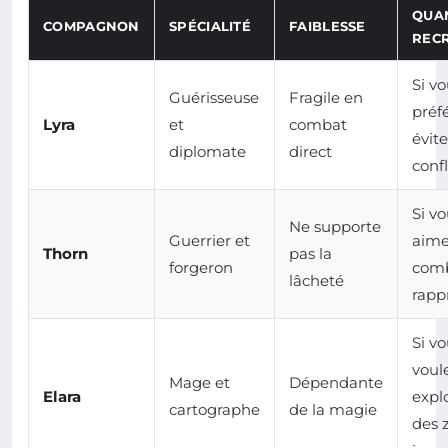
QUA
COMPAGNON
SPÉCIALITÉ
FAIBLESSE
REC
Si v
Guérisseuse
Fragile en
préf
Lyra
et
combat
évite
diplomate
direct
confl
Si v
Ne supporte
Guerrier et
aime
Thorn
pas la
forgeron
com
lâcheté
rapp
Si v
voul
Mage et
Dépendante
Elara
expl
cartographe
de la magie
des 