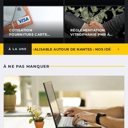
COMMENT SE
NANTES : GUIDE ET
CONNECTER FACILEMENT
OBLIGATIONS
ET SÉCURISER SON
COMPTE
COTISATION
RÉGLEMENTATION
FOURNITURE CARTE
VITROPHANIE PMR À
DÉBIT MCDO : COMMENT
NANTES : LES RÈGLES À
ÇA MARCHE ET COMBIEN
CONNAÎTRE POUR ÊTRE
ÇA COÛTE
EN CONFORMITÉ
TION PERSONNALISABLE AUTOUR DE NANTES : NOS IDÉES POUR 
À LA UNE
À NE PAS MANQUER