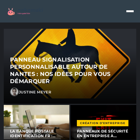
nekomaki - Blog d'actualités
nekomaki
Votre guide félin
PANNEAU SIGNALISATION
PERSONNALISABLE AUTOUR DE
NANTES : NOS IDÉES POUR VOUS
DÉMARQUER
JUSTINE MEYER
CRÉATION D’ENTREPRISE
LA BANQUE POSTALE
PANNEAUX DE SÉCURITÉ
IDENTIFICATION FR :
EN ENTREPRISE À