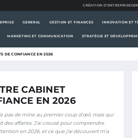
CRÉATION D’ENTREPRISE
GE
EPRISE
GENERAL
GESTION ET FINANCES
INNOVATION ET 
MARKETING ET COMMUNICATION
STRATÉGIE ET DÉVELOPPEM
TS DE CONFIANCE EN 2026
OTRE CABINET
IANCE EN 2026
ie pas de mine au premier coup d'œil, mais qui
t des affaires. J'ai creusé pour comprendre
ttention en 2026, et ce que j'ai découvert m'a