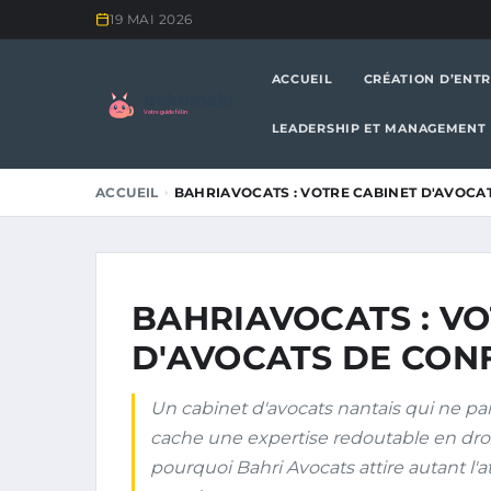
19 MAI 2026
ACCUEIL
CRÉATION D’ENTR
nekomaki
Votre guide félin
LEADERSHIP ET MANAGEMENT
ACCUEIL
BAHRIAVOCATS : VOTRE CABINET D'AVOCA
BAHRIAVOCATS : V
D'AVOCATS DE CONF
Un cabinet d'avocats nantais qui ne pa
cache une expertise redoutable en droi
pourquoi Bahri Avocats attire autant l'a